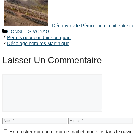
Découvrez le Pérou : un circuit entre cu
Catégories
CONSEILS VOYAGE
Permis pour conduire un quad
Décalage horaires Martinique
Laisser Un Commentaire
Commentaire
Nom
E-
mail
Enregistrer mon nom, mon e-mail et mon site dans le navi