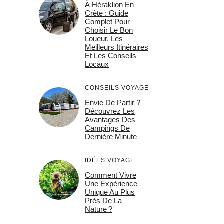
À Héraklion En
Crète : Guide
Complet Pour
Choisir Le Bon
Loueur, Les
Meilleurs Itinéraires
Et Les Conseils
Locaux
CONSEILS VOYAGE
Envie De Partir ?
Découvrez Les
Avantages Des
Campings De
Dernière Minute
IDÉES VOYAGE
Comment Vivre
Une Expérience
Unique Au Plus
Près De La
Nature ?