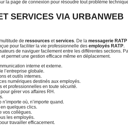
 sur la page de connexion pour résoudre tout problème technique
ET SERVICES VIA URBANWEB
multitude de
ressources
et
services
. De la
messagerie RATP
ue pour faciliter la vie professionnelle des
employés RATP
.
isateurs de naviguer facilement entre les différentes sections. P
té et permet une gestion efficace même en déplacement.
mmunication interne et externe.
 l’entreprise globale.
ns et outils internes.
vices numériques destinés aux employés.
 et professionnelles en toute sécurité.
pour gérer vos affaires RH.
s.
n’importe où, n’importe quand.
en quelques clics.
 vos collègues.
tous les employés.
our travailler efficacement.