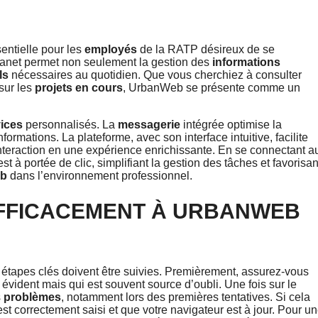
entielle pour les
employés
de la RATP désireux de se
ranet permet non seulement la gestion des
informations
ls
nécessaires au quotidien. Que vous cherchiez à consulter
sur les
projets en cours
, UrbanWeb se présente comme un
ices
personnalisés. La
messagerie
intégrée optimise la
ormations. La plateforme, avec son interface intuitive, facilite
nteraction en une expérience enrichissante. En se connectant a
st à portée de clic, simplifiant la gestion des tâches et favorisan
b
dans l’environnement professionnel.
FFICACEMENT À URBANWEB
s étapes clés doivent être suivies. Premièrement, assurez-vous
évident mais qui est souvent source d’oubli. Une fois sur le
s
problèmes
, notamment lors des premières tentatives. Si cela
st correctement saisi et que votre navigateur est à jour. Pour u