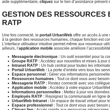
aide supplémentaire,
cliquez
sur le lien d’assistance présent
GESTION DES RESSOURCES 
RATP
Une fois connecté, le
portail UrbanWeb
offre un accès à une 
à la gestion des ressources humaines, chaque fonction est conç
L’interface utilisateur intuitive permet même aux nouveaux util
ailleurs, l’
application mobile
associée améliore l’accessibili
Messagerie électronique :
Un outil essentiel pour la co
Groupe RATP :
Accédez aux nouvelles et mises à jour de
Intranet RATP :
Un hub central pour toutes les informatio
Portail UrbanWeb :
La porte d’entrée vers tous les ser
Espace personnel :
Gérer vos informations personnelles
Ressources humaines :
Tout ce dont vous avez besoin 
Messagerie RATP :
Restez connecté avec vos collègue
Application mobile :
Accédez à votre espace UrbanWeb 
Informations personnelles :
Mettez à jour vos données 
Employés RATP :
Rejoignez la communauté en ligne de
UrbanWeb Intranet :
Un espace de travail virtuel pour 
Espace professionnel :
Tout ce dont vous avez besoin p
Cliquez lien :
Accès rapide aux ressources nécessaires.