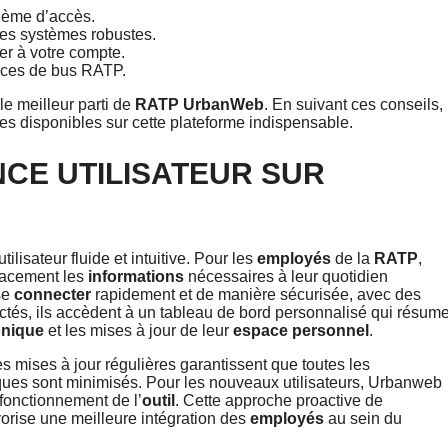
blème d’accès.
es systèmes robustes.
r à votre compte.
vices de bus RATP.
e meilleur parti de
RATP UrbanWeb
. En suivant ces conseils,
es disponibles sur cette plateforme indispensable.
NCE UTILISATEUR SUR
ilisateur fluide et intuitive. Pour les
employés
de la
RATP
,
icacement les
informations
nécessaires à leur quotidien
se
connecter
rapidement et de manière sécurisée, avec des
ctés, ils accèdent à un tableau de bord personnalisé qui résum
onique
et les mises à jour de leur
espace personnel
.
es mises à jour régulières garantissent que toutes les
ues sont minimisés. Pour les nouveaux utilisateurs, Urbanweb
 fonctionnement de l’
outil
. Cette approche proactive de
vorise une meilleure intégration des
employés
au sein du