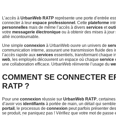
L’accès à
UrbanWeb RATP
représente une porte d’entrée ess
connecter à leur
espace professionnel
. Cette
plateforme
int
personnelles
mais de même l’accès à divers
services
et
outi
votre
messagerie électronique
ou à obtenir des mises à jour 
allié incontournable.
Une simple
connexion
à UrbanWeb ouvre un univers de
serv
communication interne, assurant une transmission fluide des inf
l’accès rapide aux
services
essentiels, transformant chaque i
web
, les employés découvrent un espace où chaque
service
e
une collaboration efficace. UrbanWeb réinvente l’usage du
we
COMMENT SE CONNECTER E
RATP ?
Pour une
connexion
réussie sur
UrbanWeb RATP
, certaine
d’avoir vos
identifiants
à portée de main, un détail qui semble 
portail
, le processus de
connexion
peut parfois présenter de
se produit, ne paniquez pas ! Vérifiez que votre mot de passe e