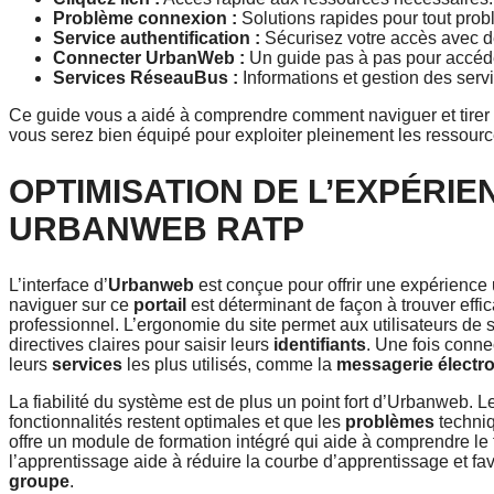
Problème connexion :
Solutions rapides pour tout pro
Service authentification :
Sécurisez votre accès avec d
Connecter UrbanWeb :
Un guide pas à pas pour accéde
Services RéseauBus :
Informations et gestion des ser
Ce guide vous a aidé à comprendre comment naviguer et tirer l
vous serez bien équipé pour exploiter pleinement les ressourc
OPTIMISATION DE L’EXPÉRIE
URBANWEB RATP
L’interface d’
Urbanweb
est conçue pour offrir une expérience ut
naviguer sur ce
portail
est déterminant de façon à trouver eff
professionnel. L’ergonomie du site permet aux utilisateurs de 
directives claires pour saisir leurs
identifiants
. Une fois conne
leurs
services
les plus utilisés, comme la
messagerie électr
La fiabilité du système est de plus un point fort d’Urbanweb. L
fonctionnalités restent optimales et que les
problèmes
techniq
offre un module de formation intégré qui aide à comprendre le
l’apprentissage aide à réduire la courbe d’apprentissage et fa
groupe
.