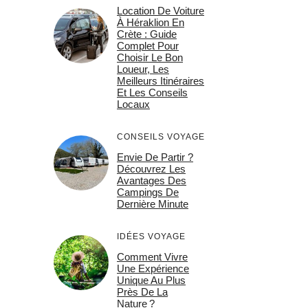
Location De Voiture
À Héraklion En
Crète : Guide
Complet Pour
Choisir Le Bon
Loueur, Les
Meilleurs Itinéraires
Et Les Conseils
Locaux
CONSEILS VOYAGE
Envie De Partir ?
Découvrez Les
Avantages Des
Campings De
Dernière Minute
IDÉES VOYAGE
Comment Vivre
Une Expérience
Unique Au Plus
Près De La
Nature ?