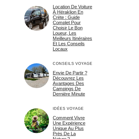
Location De Voiture
À Héraklion En
Crète : Guide
Complet Pour
Choisir Le Bon
Loueur, Les
Meilleurs Itinéraires
Et Les Conseils
Locaux
CONSEILS VOYAGE
Envie De Partir ?
Découvrez Les
Avantages Des
Campings De
Dernière Minute
IDÉES VOYAGE
Comment Vivre
Une Expérience
Unique Au Plus
Près De La
Nature ?