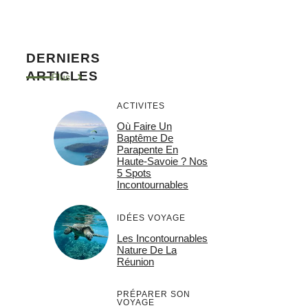
DERNIERS
ARTICLES
Plus
ACTIVITES
Où Faire Un
Baptême De
Parapente En
Haute-Savoie ? Nos
5 Spots
Incontournables
IDÉES VOYAGE
Les Incontournables
Nature De La
Réunion
PRÉPARER SON
VOYAGE