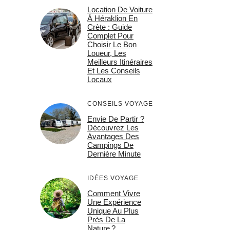
Location De Voiture
À Héraklion En
Crète : Guide
Complet Pour
Choisir Le Bon
Loueur, Les
Meilleurs Itinéraires
Et Les Conseils
Locaux
CONSEILS VOYAGE
Envie De Partir ?
Découvrez Les
Avantages Des
Campings De
Dernière Minute
IDÉES VOYAGE
Comment Vivre
Une Expérience
Unique Au Plus
Près De La
Nature ?