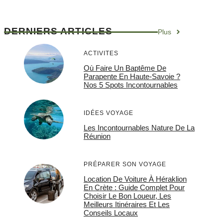
DERNIERS ARTICLES
Plus
ACTIVITES
Où Faire Un Baptême De
Parapente En Haute-Savoie ?
Nos 5 Spots Incontournables
IDÉES VOYAGE
Les Incontournables Nature De La
Réunion
PRÉPARER SON VOYAGE
Location De Voiture À Héraklion
En Crète : Guide Complet Pour
Choisir Le Bon Loueur, Les
Meilleurs Itinéraires Et Les
Conseils Locaux