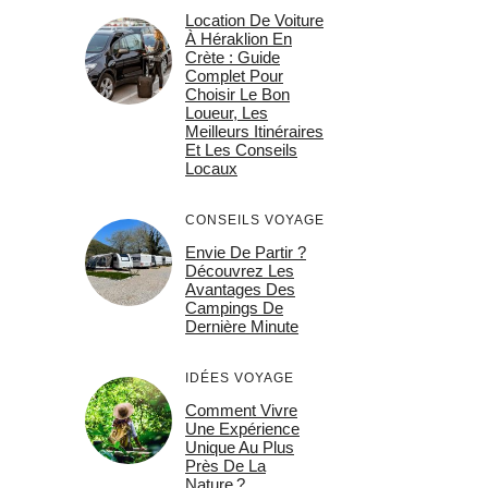
Location De Voiture
À Héraklion En
Crète : Guide
Complet Pour
Choisir Le Bon
Loueur, Les
Meilleurs Itinéraires
Et Les Conseils
Locaux
CONSEILS VOYAGE
Envie De Partir ?
Découvrez Les
Avantages Des
Campings De
Dernière Minute
IDÉES VOYAGE
Comment Vivre
Une Expérience
Unique Au Plus
Près De La
Nature ?