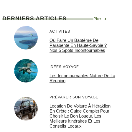
DERNIERS ARTICLES
Plus
ACTIVITES
Où Faire Un Baptême De
Parapente En Haute-Savoie ?
Nos 5 Spots Incontournables
IDÉES VOYAGE
Les Incontournables Nature De La
Réunion
PRÉPARER SON VOYAGE
Location De Voiture À Héraklion
En Crète : Guide Complet Pour
Choisir Le Bon Loueur, Les
Meilleurs Itinéraires Et Les
Conseils Locaux