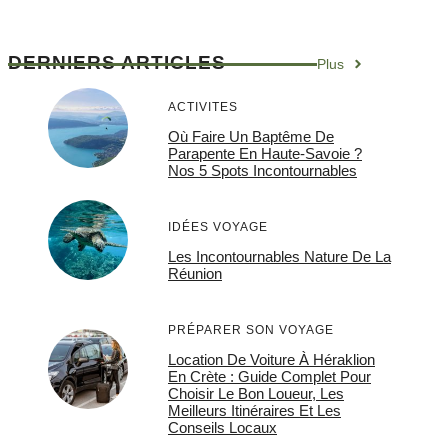
DERNIERS ARTICLES
Plus
ACTIVITES
Où Faire Un Baptême De
Parapente En Haute-Savoie ?
Nos 5 Spots Incontournables
IDÉES VOYAGE
Les Incontournables Nature De La
Réunion
PRÉPARER SON VOYAGE
Location De Voiture À Héraklion
En Crète : Guide Complet Pour
Choisir Le Bon Loueur, Les
Meilleurs Itinéraires Et Les
Conseils Locaux