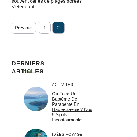
souvent celles de plages dorées
s’étendant ...
Previous
1
2
DERNIERS
ARTICLES
Plus
ACTIVITES
Où Faire Un
Baptême De
Parapente En
Haute-Savoie ? Nos
5 Spots
Incontournables
IDÉES VOYAGE