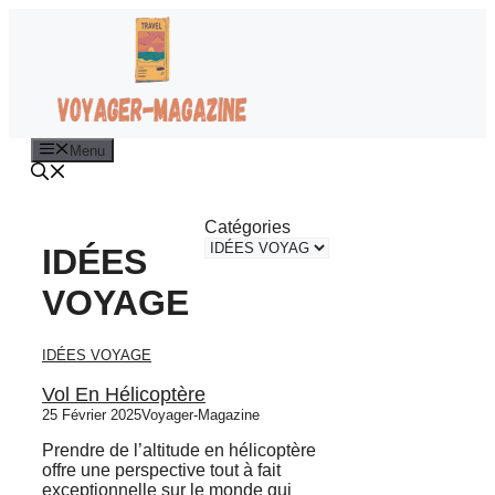
Aller
au
contenu
Menu
Catégories
IDÉES
VOYAGE
IDÉES VOYAGE
Vol En Hélicoptère
25 Février 2025
Voyager-Magazine
Prendre de l’altitude en hélicoptère
offre une perspective tout à fait
exceptionnelle sur le monde qui